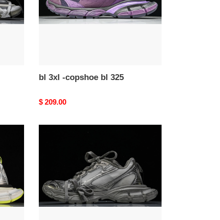
325
bl 3xl -copshoe bl 325
Original
$ 209.00
price
bl
3xl
-
copshoe
bl
319