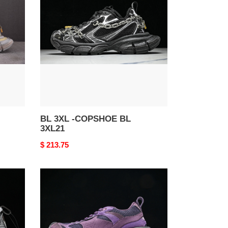
-
COPSHOE
BL
3XL21
BL 3XL -COPSHOE BL
3XL21
Original
$ 213.75
price
bl
3xl
-
copshoe
bl