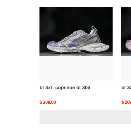
price
price
bl
bl
3xl
3xl
-
-
copshoe
cops
bl
bl
306
304
bl 3xl -copshoe bl 306
bl 3
Original
$ 209.00
Origi
$ 20
price
price