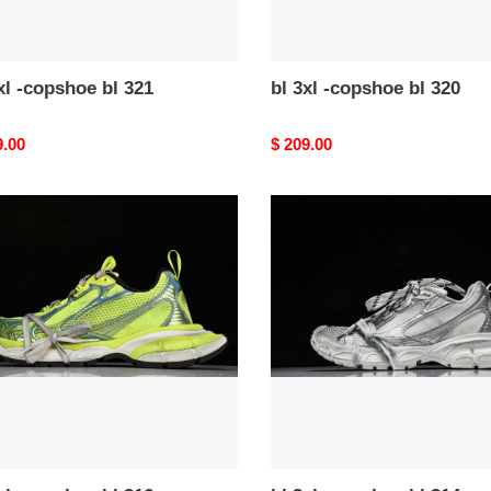
xl -copshoe bl 321
bl 3xl -copshoe bl 320
nal
9.00
Original
$ 209.00
price
bl
3xl
-
hoe
copshoe
bl
314