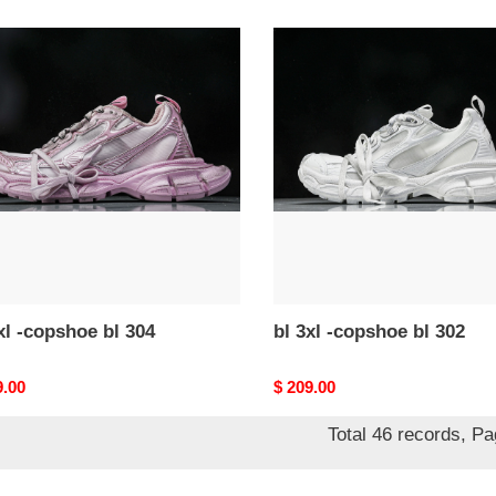
price
bl
3xl
-
hoe
copshoe
bl
302
xl -copshoe bl 304
bl 3xl -copshoe bl 302
nal
9.00
Original
$ 209.00
price
Total 46 records, P