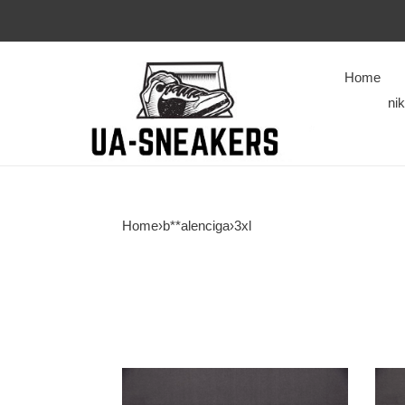
Home
ni
Home
›
b**alenciga
›
3xl
BL
BL
3XL
3XL