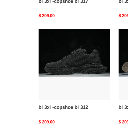
bl 3xl -copshoe bl 317
bl 3
Original
$ 209.00
Origi
$ 20
price
price
bl
bl
3xl
3xl
-
-
copshoe
cops
bl
bl
312
311
bl 3xl -copshoe bl 312
bl 3
Original
$ 209.00
Origi
$ 20