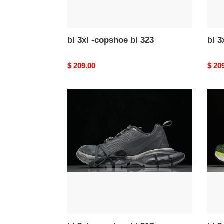
bl 3xl -copshoe bl 323
bl 3
Original
$ 209.00
Origi
$ 20
price
price
bl
bl
3xl
3xl
-
-
copshoe
cops
bl
bl
317
316