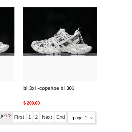
price
bl
3xl
-
copshoe
bl
301
bl 3xl -copshoe bl 301
Original
$ 209.00
price
age
1
/2
First
1
2
Next
End