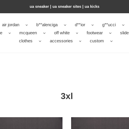
ua sneaker​ | ua sneaker sites​ | ua kicks​
air jordan
b**alenciga
d**ior
g**ucci
ke
mcqueen
off white
footwear
slide
clothes
accessories
custom
3xl
BL
3XL