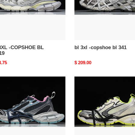
9
341
3XL -COPSHOE BL
bl 3xl -copshoe bl 341
19
nal
3.75
Original
$ 209.00
price
bl
3xl
-
hoe
copshoe
bl
320