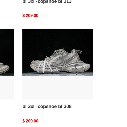
bl 3xl -copshoe bl 313
Original
$ 209.00
price
bl
3xl
-
copshoe
bl
308
bl 3xl -copshoe bl 308
Original
$ 209.00