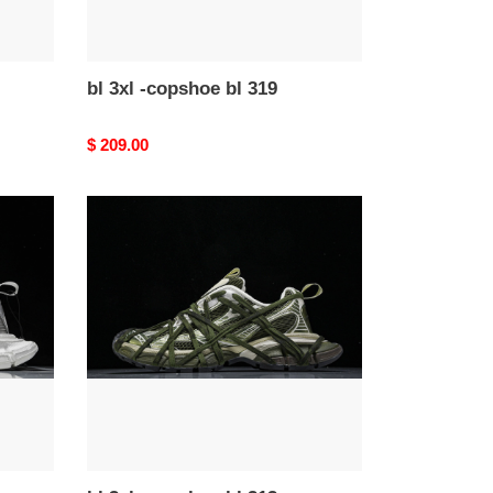
bl 3xl -copshoe bl 319
Original
$ 209.00
price
bl
3xl
-
copshoe
bl
313