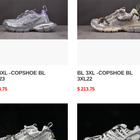
-
SHOE
COPSHOE
BL
3
3XL22
3XL -COPSHOE BL
BL 3XL -COPSHOE BL
23
3XL22
nal
3.75
Original
$ 213.75
price
bl
3xl
-
SHOE
copshoe
bl